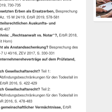
019, 730-735
setzten Erben als Ersatzerben,
Besprechung
Az. 15 W 24/19, ErbR 2019, 578-581
tteilsrechtlichen Auskunfts- und
98-407
chnis: „Rechtsanwalt vs. Notar“?
,
ErbR 2018,
it Horn)
ht als Anstandsschenkung?
Besprechung des
I-7 U 40/16, ZEV 2017, S. 330-331
nternehmereheverträge auf dem Prüfstand,
rch Gesellschaftsrecht?
Teil 1:
Abfindungsbeschränkungen für den Todesfall im
 ErbR 2016, S. 422-429
rch Gesellschaftsrecht?
Teil 2:
Abfindungsbeschränkungen für den Todesfall im
rbR 2016, S. 478-483
gemeinschaftlicher Vermächtnisse,
ErbR