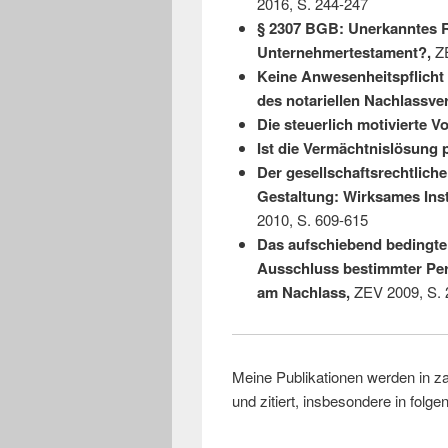
2016, S. 244-247
§ 2307 BGB: Unerkanntes Ri
Unternehmertestament?,
ZE
Keine Anwesenheitspflicht 
des notariellen Nachlassve
Die steuerlich motivierte V
Ist die Vermächtnislösung pf
Der gesellschaftsrechtlich
Gestaltung: Wirksames Inst
2010, S. 609-615
Das aufschiebend bedingte
Ausschluss bestimmter Pers
am Nachlass,
ZEV 2009, S. 
Meine Publikationen werden in z
und zitiert, insbesondere in fol