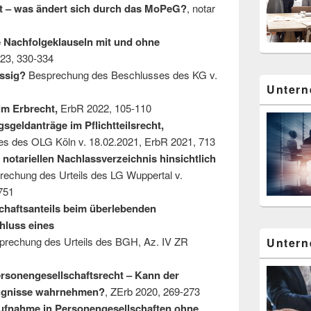
t – was ändert sich durch das MoPeG?
, notar
e Nachfolgeklauseln mit und ohne
23, 330-334
ässig?
Besprechung des Beschlusses des KG v.
Untern
m Erbrecht,
ErbR 2022, 105-110
geldanträge im Pflichtteilsrecht,
s des OLG Köln v. 18.02.2021, ErbR 2021, 713
notariellen Nachlassverzeichnis hinsichtlich
echung des Urteils des LG Wuppertal v.
751
haftsanteils beim überlebenden
hluss eines
prechung des Urteils des BGH, Az. IV ZR
Untern
rsonengesellschaftsrecht – Kann der
ugnisse wahrnehmen?
, ZErb 2020, 269-273
Aufnahme in Personengesellschaften ohne