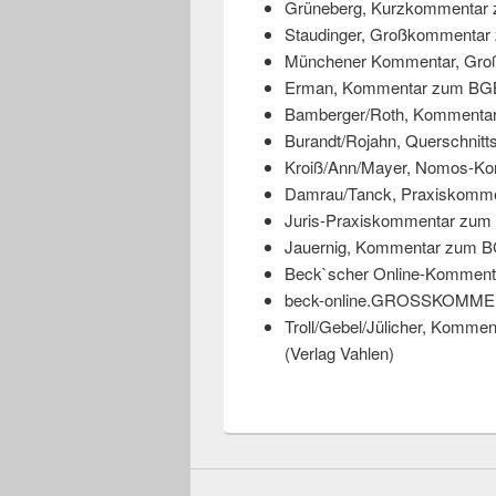
Grüneberg, Kurzkommentar z
Staudinger, Großkommentar 
Münchener Kommentar, Groß
Erman, Kommentar zum BGB (
Bamberger/Roth, Kommentar
Burandt/Rojahn, Querschnitt
Kroiß/Ann/Mayer, Nomos-Ko
Damrau/Tanck, Praxiskommen
Juris-Praxiskommentar zum 
Jauernig, Kommentar zum BG
Beck`scher Online-Kommenta
beck-online.GROSSKOMMENT
Troll/Gebel/Jülicher, Komme
(Verlag Vahlen)