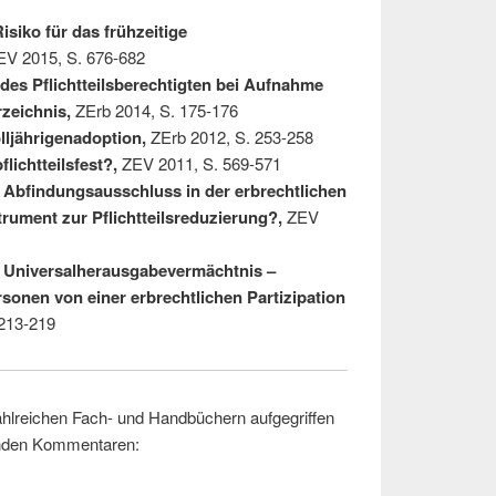
siko für das frühzeitige
V 2015, S. 676-682
des Pflichtteilsberechtigten bei Aufnahme
rzeichnis,
ZErb 2014, S. 175-176
olljährigenadoption,
ZErb 2012, S. 253-258
lichtteilsfest?,
ZEV 2011, S. 569-571
e Abfindungsausschluss in der erbrechtlichen
rument zur Pflichtteilsreduzierung?,
ZEV
 Universalherausgabevermächtnis –
onen von einer erbrechtlichen Partizipation
213-219
ahlreichen Fach- und Handbüchern aufgegriffen
genden Kommentaren: