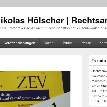
Nikolas Hölscher | Rechtsa
 für Erbrecht + Fachanwalt für Gesellschaftsrecht + Fachanwalt für Fa
Veröffentlichungen
Dozent
Prüfer
Presse
Kanz
Primary
Termin
Sidebar
Widget
Area
Rechtsanwa
Gaßmann &
Marienstr
70178 Stut
Tel. 0711-
Fax 0711-
Email:
n.h