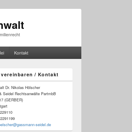
nwalt
milienrecht
lei
Kontakt
 vereinbaren / Kontakt
lt Dr. Nikolas Hölscher
 Seidel Rechtsanwälte PartmbB
. 17 (GERBER)
tgart
2229110
22291199
oelscher@gassmann-seidel.de