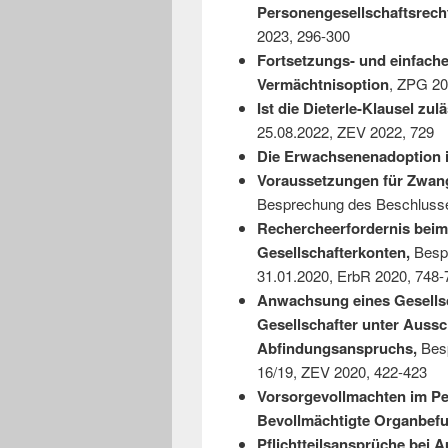
Personengesellschaftsrech
2023, 296-300
Fortsetzungs- und einfach
Vermächtnisoption
, ZPG 20
Ist die Dieterle-Klausel zul
25.08.2022, ZEV 2022, 729
Die Erwachsenenadoption i
Voraussetzungen für Zwangs
Besprechung des Beschlusse
Rechercheerfordernis beim 
Gesellschafterkonten,
Bespr
31.01.2020, ErbR 2020, 748-
Anwachsung eines Gesellsc
Gesellschafter unter Aussc
Abfindungsanspruchs,
Bes
16/19, ZEV 2020, 422-423
Vorsorgevollmachten im Pe
Bevollmächtigte Organbef
Pflichtteilsansprüche bei 