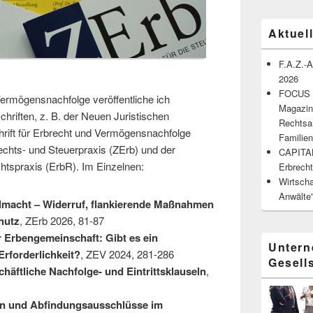
Aktuel
F.A.Z.-
2026
FOCUS An
ermögensnachfolge veröffentliche ich
Magazin
hriften, z. B. der Neuen Juristischen
Rechtsa
hrift für Erbrecht und Vermögensnachfolge
Familien
brechts- und Steuerpraxis (ZErb) und der
CAPITAL
chtspraxis (ErbR). Im Einzelnen:
Erbrech
Wirtsch
Anwälte
lmacht – Widerruf, flankierende Maßnahmen
hutz
, ZErb 2026, 81-87
 Erbengemeinschaft: Gibt es ein
Untern
Erforderlichkeit?
, ZEV 2024, 281-286
Gesell
chäftliche Nachfolge- und Eintrittsklauseln
,
n und Abfindungsausschlüsse im